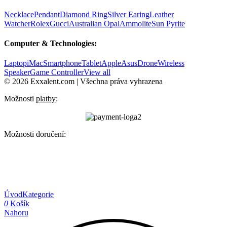
Necklace
Pendant
Diamond Ring
Silver Earing
Leather
Watcher
Rolex
Gucci
Australian Opal
Ammolite
Sun Pyrite
Computer & Technologies:
Laptop
iMac
Smartphone
Tablet
Apple
Asus
Drone
Wireless
Speaker
Game Controller
View all
© 2026 Exxalent.com | Všechna práva vyhrazena
Možnosti
platby
:
Možnosti doručení:
Úvod
Kategorie
0
Košík
Nahoru