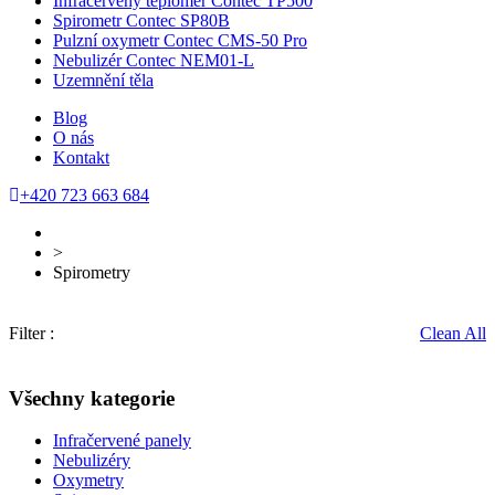
Infračervený teploměr Contec TP500
Spirometr Contec SP80B
Pulzní oxymetr Contec CMS-50 Pro
Nebulizér Contec NEM01-L
Uzemnění těla
Blog
O nás
Kontakt
+420 723 663 684
>
Spirometry
Filter :
Clean All
Všechny kategorie
Infračervené panely
Nebulizéry
Oxymetry