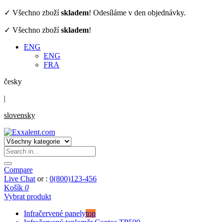
✓ Všechno zboží
skladem
! Odesíláme v den objednávky.
✓ Všechno zboží
skladem
!
ENG
ENG
FRA
česky
|
slovensky
Compare
Live Chat
or :
0(800)123-456
Košík
0
Vybrat produkt
Infračervené panely
top