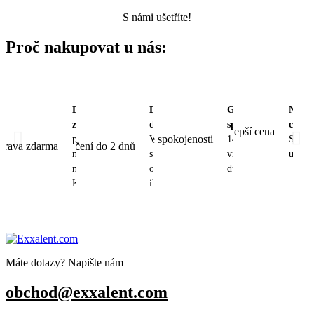
S námi ušetříte!
Proč nakupovat u nás:
Doprava
Doručení
Garance
Nejle
zdarma
do 2 dnů
spokojenosti
cena
při
Vše
14 dnů na
S nám
nákupu
skladem,
vrácení bez
ušetřít
nad 1250
odesíláme
důvodu
Kč
ihned
Máte dotazy? Napište nám
obchod@exxalent.com