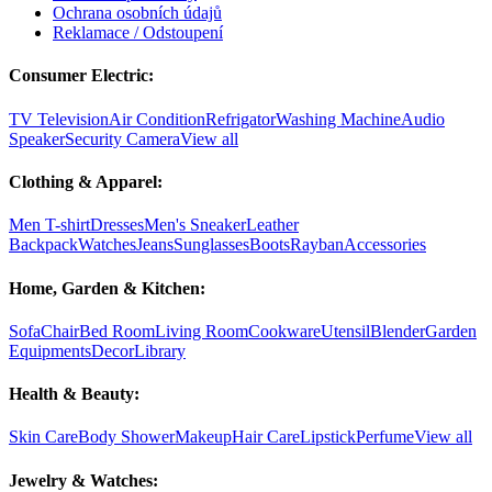
Ochrana osobních údajů
Reklamace / Odstoupení
Consumer Electric:
TV Television
Air Condition
Refrigator
Washing Machine
Audio
Speaker
Security Camera
View all
Clothing & Apparel:
Men T-shirt
Dresses
Men's Sneaker
Leather
Backpack
Watches
Jeans
Sunglasses
Boots
Rayban
Accessories
Home, Garden & Kitchen:
Sofa
Chair
Bed Room
Living Room
Cookware
Utensil
Blender
Garden
Equipments
Decor
Library
Health & Beauty:
Skin Care
Body Shower
Makeup
Hair Care
Lipstick
Perfume
View all
Jewelry & Watches: