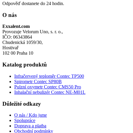
Odpověď dostanete do 24 hodin.
O nás
Exxalent.com
Provozuje Velorum Uno, s. r. o.,
IČO: 06343864
Chudenická 1059/30,
Hostivař
102 00 Praha 10
Katalog produktů
Infračervený teploměr Contec TP500
Spirometr Contec SP80B
Pulzní oxymetr Contec CMS50 Pro
Inhalační nebulizér Contec NE-M01L
Důležité odkazy
O nás / Kdo jsme
Spolupráce
Doprava a platba
Obchodní podmínky