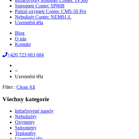
Infračervený teploměr Contec TP500
Spirometr Contec SP80B
Pulzní oxymetr Contec CMS-50 Pro
Nebulizér Contec NEM01-L
Uzemnění těla
Blog
O nás
Kontakt
+420 723 663 684
>
Uzemnění těla
Filter :
Clean All
Všechny kategorie
Infračervené panely
Nebulizéry
Oxymetry
Spirometry
Teploměry
Uzemnění těla