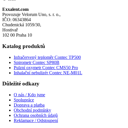
Exxalent.com
Provozuje Velorum Uno, s. r. o.,
IČO: 06343864
Chudenická 1059/30,
Hostivař
102 00 Praha 10
Katalog produktů
Infračervený teploměr Contec TP500
Spirometr Contec SP80B
Pulzní oxymetr Contec CMS50 Pro
Inhalační nebulizér Contec NE-M01L
Důležité odkazy
O nás / Kdo jsme
Spolupráce
Doprava a platba
Obchodní podmínky
Ochrana osobních údajů
Reklamace / Odstoupení