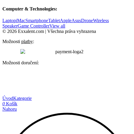
Computer & Technologies:
Laptop
iMac
Smartphone
Tablet
Apple
Asus
Drone
Wireless
Speaker
Game Controller
View all
© 2026 Exxalent.com | Všechna práva vyhrazena
Možnosti
platby
:
Možnosti doručení:
Úvod
Kategorie
0
Košík
Nahoru