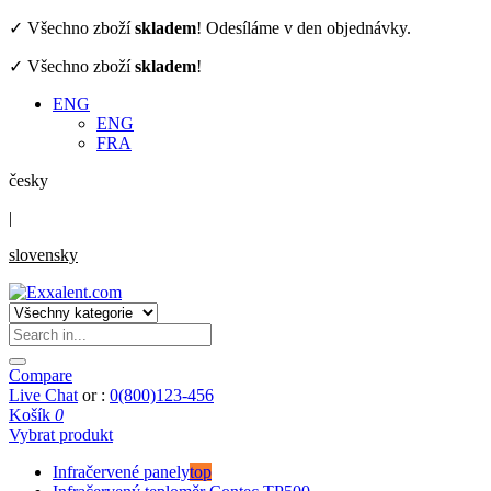
✓ Všechno zboží
skladem
! Odesíláme v den objednávky.
✓ Všechno zboží
skladem
!
ENG
ENG
FRA
česky
|
slovensky
Compare
Live Chat
or :
0(800)123-456
Košík
0
Vybrat produkt
Infračervené panely
top