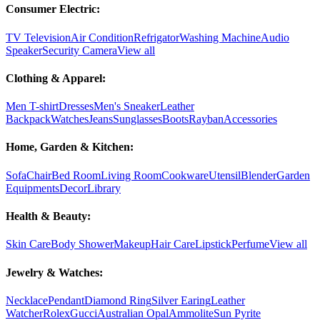
Consumer Electric:
TV Television
Air Condition
Refrigator
Washing Machine
Audio
Speaker
Security Camera
View all
Clothing & Apparel:
Men T-shirt
Dresses
Men's Sneaker
Leather
Backpack
Watches
Jeans
Sunglasses
Boots
Rayban
Accessories
Home, Garden & Kitchen:
Sofa
Chair
Bed Room
Living Room
Cookware
Utensil
Blender
Garden
Equipments
Decor
Library
Health & Beauty:
Skin Care
Body Shower
Makeup
Hair Care
Lipstick
Perfume
View all
Jewelry & Watches:
Necklace
Pendant
Diamond Ring
Silver Earing
Leather
Watcher
Rolex
Gucci
Australian Opal
Ammolite
Sun Pyrite