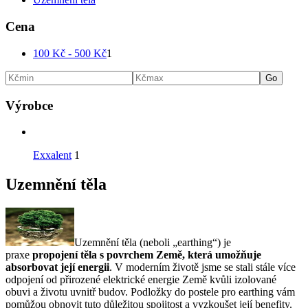
Cena
100
Kč
-
500
Kč
1
Go
Výrobce
Exxalent
1
Uzemnění těla
Uzemnění těla (neboli „earthing“) je
praxe
propojení těla s povrchem Země, která umožňuje
absorbovat její energii
. V moderním životě jsme se stali stále více
odpojení od přirozené elektrické energie Země kvůli izolované
obuvi a životu uvnitř budov. Podložky do postele pro earthing vám
pomůžou obnovit tuto důležitou spojitost a vyzkoušet její benefity.